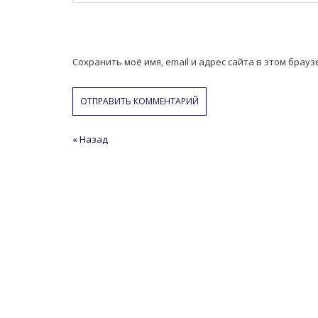
Сохранить моё имя, email и адрес сайта в этом бра
Навигация
« Назад
Предыдущая
Следующая
статья
статья
по
записям