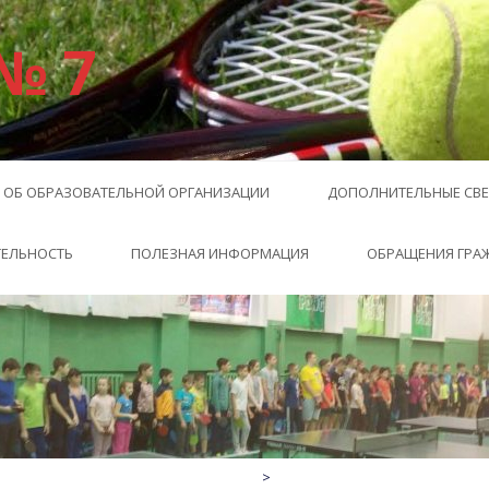
№ 7
 ОБ ОБРАЗОВАТЕЛЬНОЙ ОРГАНИЗАЦИИ
ДОПОЛНИТЕЛЬНЫЕ СВЕ
ТЕЛЬНОСТЬ
ПОЛЕЗНАЯ ИНФОРМАЦИЯ
ОБРАЩЕНИЯ ГРА
1
2
3
4
5
6
<
>