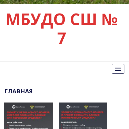
МБУДО СШ №
7
Вкл/
Выкл
нави
ГЛАВНАЯ