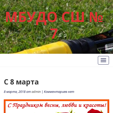
МБУДО СШ №
7
Вкл/
Выкл
нави
С 8 марта
8 марта, 2018 от
admin
| Комментариев нет