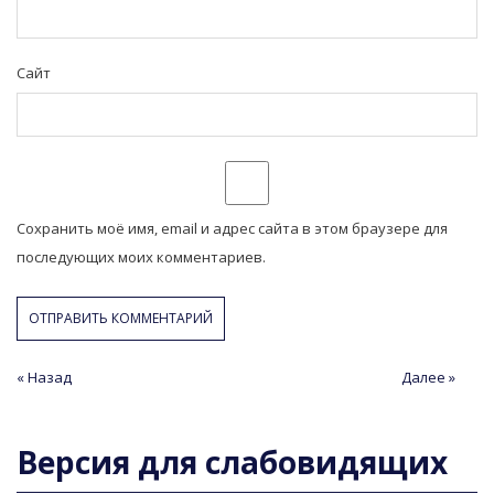
Сайт
Сохранить моё имя, email и адрес сайта в этом браузере для
последующих моих комментариев.
Навигация
« Назад
Предыдущая
Следующая
Далее »
статья
статья
по
записям
Версия для слабовидящих