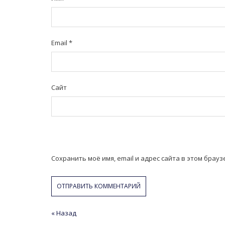
Email
*
Сайт
Сохранить моё имя, email и адрес сайта в этом бра
Навигация
« Назад
Предыдущая
Следующая
статья
статья