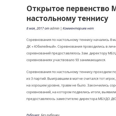
Открытое первенство
настольному теннису
8 мая, 2017 от
admin
| Комментариев нет
Соревнования по настольному теннису начались 8 мая
ДК « Юбилейный». Соревнования проводились в лич
соревнований предоставлялось Зам. директору МБУД
соревнованиях участвовало 93 занимающихся.
Соревнования по настольному теннису проходили по
из 3 партий. Выигравшим в матче считался тот игро
на хорошем уровне, травм не было. Закончились соре
соревнований, на котором подвелись итоги, выявил
предоставлялось заместителю директора МБУДО ДЮС
Рубрика:
Без рубрики