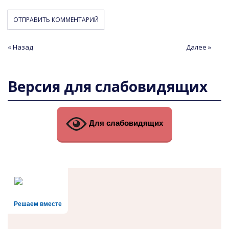
Навигация
« Назад
Предыдущая
Следующая
Далее »
статья
статья
по
записям
Версия для слабовидящих
Для слабовидящих
Решаем вместе