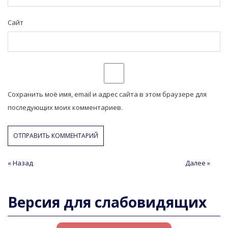
Сайт
Сохранить моё имя, email и адрес сайта в этом браузере для
последующих моих комментариев.
Навигация
« Назад
Предыдущая
Следующая
Далее »
статья
статья
по
записям
Версия для слабовидящих