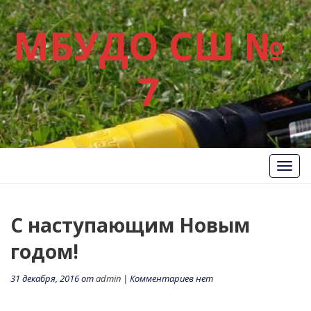
МБУДО СШ №
7
Вкл/
Выкл
нави
С наступающим Новым
годом!
31 декабря, 2016 от
admin
| Комментариев нет