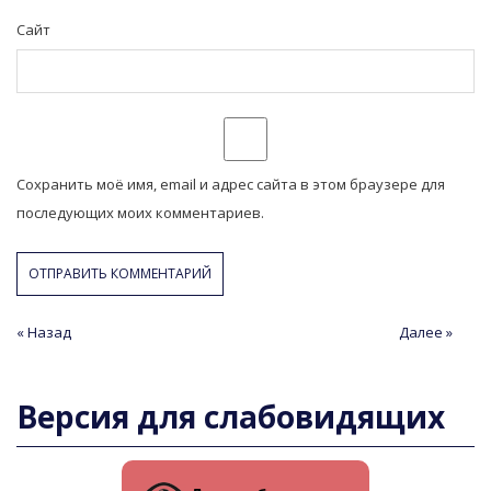
Сайт
Сохранить моё имя, email и адрес сайта в этом браузере для
последующих моих комментариев.
Навигация
« Назад
Предыдущая
Следующая
Далее »
статья
статья
по
записям
Версия для слабовидящих