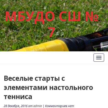
МБУДО СШ №
7
Вкл/
Выкл
нави
Веселые старты с
элементами настольного
тенниса
28 декабря, 2016 от
admin
| Комментариев нет