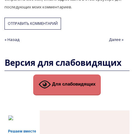
последующих моих комментариев.
Навигация
« Назад
Предыдущая
Следующая
Далее »
статья
статья
по
записям
Версия для слабовидящих
Для слабовидящих
Решаем вместе