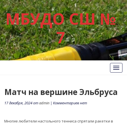
МБУДО СШ №
7
Вкл/
Выкл
нави
Матч на вершине Эльбруса
17 декабря, 2024 от
admin
| Комментариев нет
Многие любители настольного тенниса спрятали ракетки в