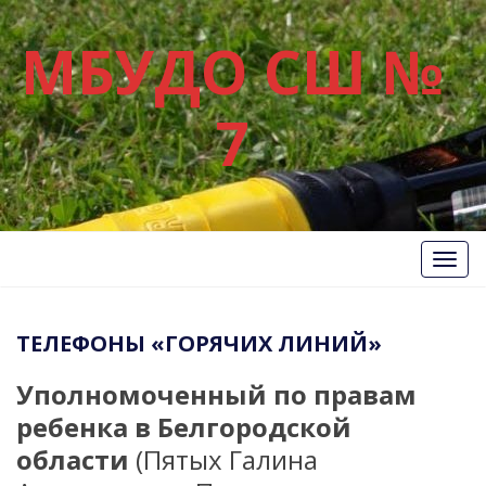
МБУДО СШ №
7
Вкл/
Выкл
нави
ТЕЛЕФОНЫ «ГОРЯЧИХ ЛИНИЙ»
Уполномоченный по правам
ребенка в Белгородской
области
(Пятых Галина